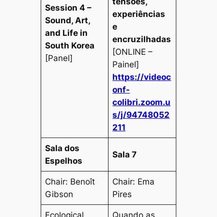
tensões,
Session 4 –
experiências
Sound, Art,
e
and Life in
encruzilhadas
South Korea
[ONLINE –
[Panel]
Painel]
https://videoc
onf-
colibri.zoom.u
s/j/94748052
211
Sala dos
Sala 7
Espelhos
Chair: Benoît
Chair: Ema
Gibson
Pires
Ecological
Quando as