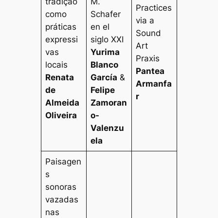
tradição
M.
Practices
como
Schafer
via a
práticas
en el
Sound
expressi
siglo XXI
Art
vas
Yurima
Praxis
locais
Blanco
Pantea
Renata
García
&
Armanfa
de
Felipe
r
Almeida
Zamoran
Oliveira
o-
Valenzu
ela
Paisagen
s
sonoras
vazadas
nas