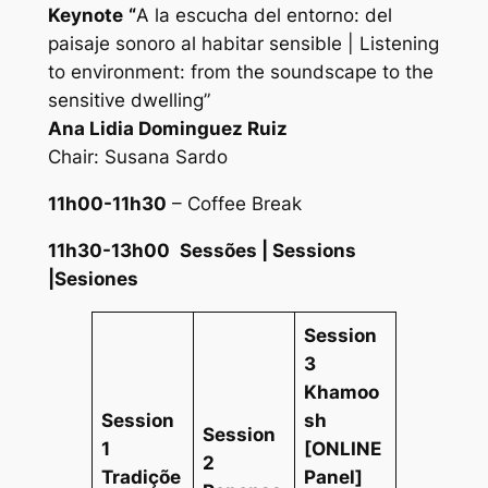
Keynote
“
A la escucha del entorno: del
paisaje sonoro al habitar sensible | Listening
to environment: from the soundscape to the
sensitive dwelling”
Ana Lidia Dominguez Ruiz
Chair: Susana Sardo
11h00-11h30
– Coffee Break
11h30-13h00
Sessões | Sessions
|Sesiones
Session
3
Khamoo
Session
sh
Session
1
[ONLINE
2
Tradiçõe
Panel]