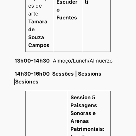
Escuder
ti
es de
o
arte
Fuentes
Tamara
de
Souza
Campos
13h00-14h30
Almoço/Lunch/Almuerzo
14h30-16h00 Sessões | Sessions
|Sesiones
Session 5
Paisagens
Sonoras e
Arenas
Patrimoniais: