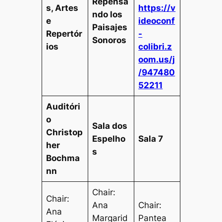
Repensa
s, Artes
https://v
ndo los
e
ideoconf
Paisajes
Repertór
-
Sonoros
ios
colibri.z
oom.us/j
/947480
52211
Auditóri
o
Sala dos
Christop
Espelho
Sala 7
her
s
Bochma
nn
Chair:
Chair:
Ana
Chair:
Ana
Margarid
Pantea