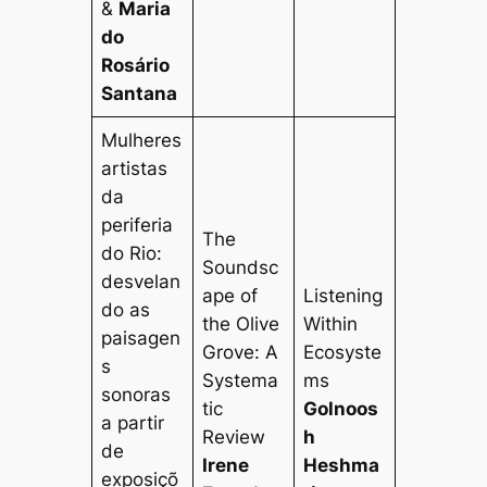
&
Maria
do
Rosário
Santana
Mulheres
artistas
da
periferia
The
do Rio:
Soundsc
desvelan
ape of
Listening
do as
the Olive
Within
paisagen
Grove: A
Ecosyste
s
Systema
ms
sonoras
tic
Golnoos
a partir
Review
h
de
Irene
Heshma
exposiçõ