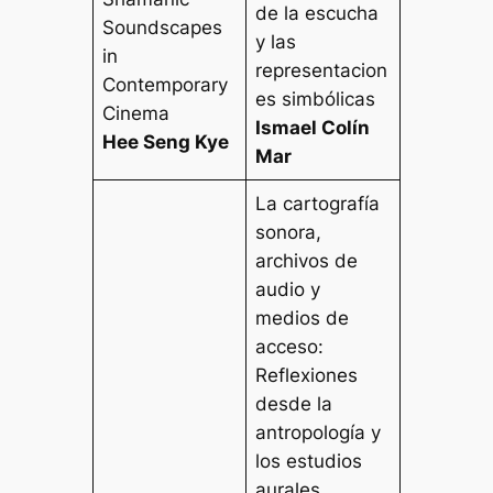
de la escucha
Soundscapes
y las
in
representacion
Contemporary
es simbólicas
Cinema
Ismael Colín
Hee Seng Kye
Mar
La cartografía
sonora,
archivos de
audio y
medios de
acceso:
Reflexiones
desde la
antropología y
los estudios
aurales