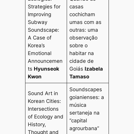
Strategies for
casas
Improving
cochicham
Subway
umas com as
Soundscape:
outras: uma
A Case of
observação
Korea’s
sobre o
Emotional
habitar na
Announcemen
cidade de
ts
Hyunseok
Goiás
Izabela
Kwon
Tamaso
Soundscapes
Sound Art in
goianienses: a
Korean Cities:
música
Intersections
sertaneja na
of Ecology and
“capital
History,
agrourbana”
Thought and