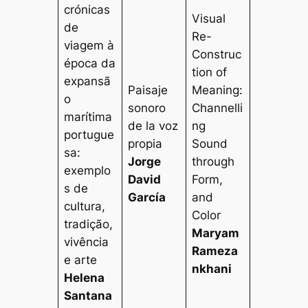
crónicas
Visual
de
Re-
viagem à
Construc
época da
tion of
expansã
Paisaje
Meaning:
o
sonoro
Channelli
marítima
de la voz
ng
portugue
propia
Sound
sa:
Jorge
through
exemplo
David
Form,
s de
García
and
cultura,
Color
tradição,
Maryam
vivência
Rameza
e arte
nkhani
Helena
Santana