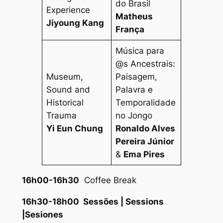
do Brasil
Experienc
e
Matheus
Jiyoung Kang
França
Música para
@s Ancestrais:
Museum,
Paisagem,
Sound and
Palavra e
Historical
Temporalidade
Trauma
no Jongo
Yi Eun Chung
Ronaldo Alves
Pereira Júnior
&
Ema Pires
16h00-16h30
Coffee Break
16h30-18h00 Sessões | Sessions
|Sesiones