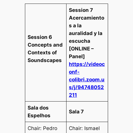
Session 7
Acercamiento
s a la
auralidad y la
Session 6
escucha
Concepts and
[ONLINE –
Contexts of
Panel]
Soundscapes
https://videoc
onf-
colibri.zoom.u
s/j/94748052
211
Sala dos
Sala 7
Espelhos
Chair: Pedro
Chair: Ismael