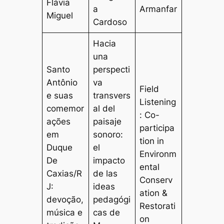
Flávia
a
Armanfar
Miguel
Cardoso
Hacia
una
Santo
perspecti
Antônio
va
Field
e suas
transvers
Listening
comemor
al del
: Co-
ações
paisaje
participa
em
sonoro:
tion in
Duque
el
Environm
De
impacto
ental
Caxias/R
de las
Conserv
J:
ideas
ation &
devoção,
pedagógi
Restorati
música e
cas de
on